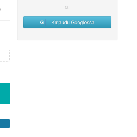
tai
k
Kirjaudu Googlessa