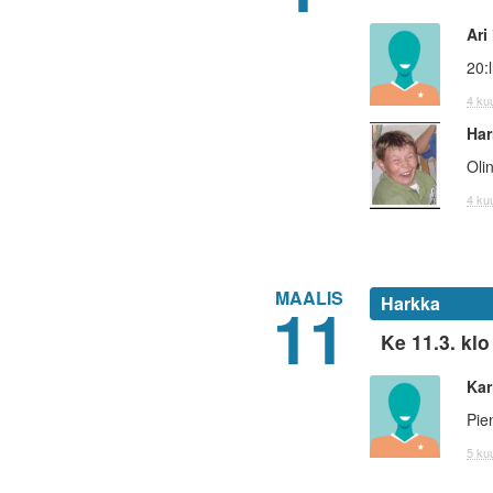
Ari
20:
4 kuu
Har
Oli
4 kuu
MAALIS
11
Harkka
Ke 11.3. klo
Kar
Pie
5 kuu