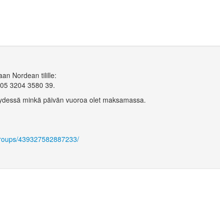
n Nordean tilille:
805 3204 3580 39.
ydessä minkä päivän vuoroa olet maksamassa.
groups/439327582887233/