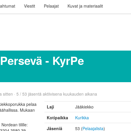
ahtumat
Viestit
Pelaajat
Kuvat ja materiaalit
Persevä - KyrPe
 sitten · 5 / 53 jäsentä aktiivisena kuukauden aikana
kiekkoporukka pelaa
Laji
Jääkiekko
 jäähallissa. Mukaan
Kotipaikka
Kurikka
ordean tilille:
Jäseniä
53 (
Pelaajalista
)
 3204 3580 39.