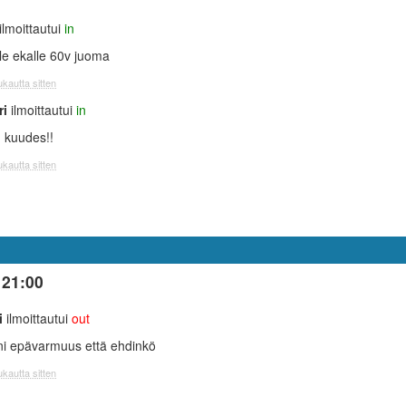
ilmoittautui
in
lle ekalle 60v juoma
kautta sitten
ri
ilmoittautui
in
n kuudes!!
kautta sitten
 21:00
i
ilmoittautui
out
ni epävarmuus että ehdinkö
kautta sitten