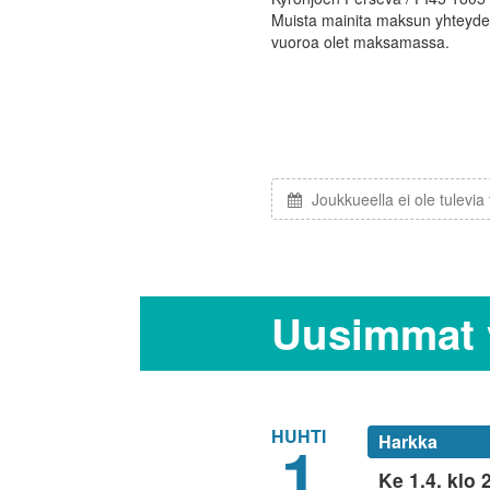
Muista mainita maksun yhteyde
vuoroa olet maksamassa.
Joukkueella ei ole tulevi
Uusimmat v
HUHTI
1
Harkka
Ke 1.4. klo 