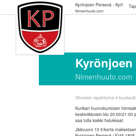
Kyrönjoen Persevä - KyrPe
Tap
Nimenhuuto.com
Kyrönjoen 
Nimenhuuto.com
Viimeisin tapahtuma 4 kuukautta
Kurikan huonokuntoisin höntsä
keskiviikkoisin klo 20:00/21:00
saa tulla kaikki halukkaat.
Jäävuoro 10 €/kerta maksetaan N
Kyrönjoen Persevä / FI45 1805