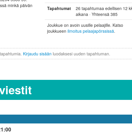
ssä minkä päivän
Tapahtumat
26 tapahtumaa edellisen 12 k
aikana · Yhteensä 385
Joukkue on avoin uusille pelaajille. Katso
joukkueen
ilmoitus pelaajapörssissä
.
a tapahtumia.
Kirjaudu sisään
luodaksesi uuden tapahtuman.
iestit
21:00